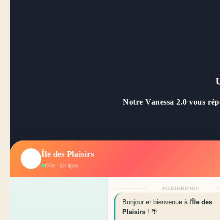
Notre Vanessa 2.0 vous répon
Île des Plaisirs
Gîte · En ligne
AUJOURD'HUI
Bonjour et bienvenue à l'
Île des
Plaisirs
! 🌴