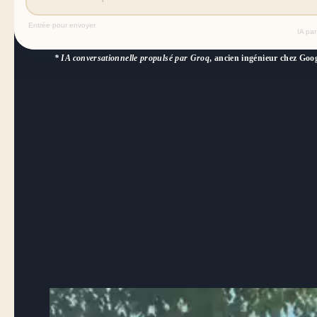
Entrée pour envoyer
IA pa
* IA conversationnelle propulsé par Groq
, ancien ingénieur chez Goog